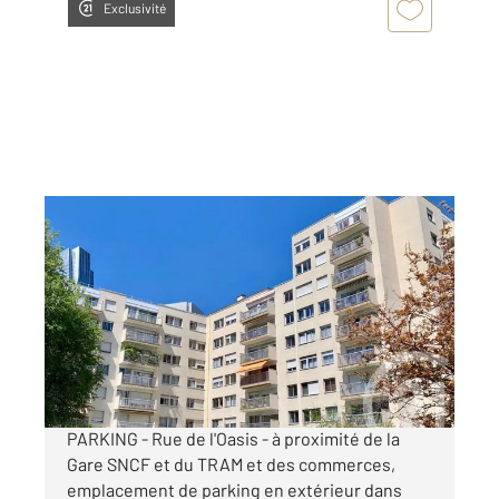
Exclusivité
PUTEAUX 92
2
11,50 m
Ref : 16417
Parking à louer
75 €
par mois charges comprises
PARKING - Rue de l'Oasis - à proximité de la
Gare SNCF et du TRAM et des commerces,
emplacement de parking en extérieur dans