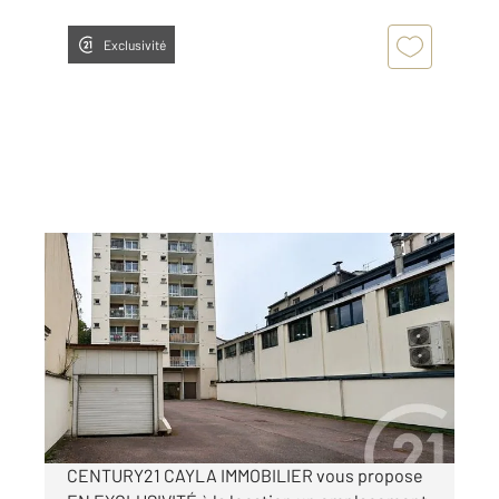
Exclusivité
PUTEAUX 92
2
10 m
Ref : 16749
Parking à louer
70 €
par mois charges comprises
CENTURY21 CAYLA IMMOBILIER vous propose