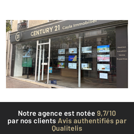
CENTURY 21 Cayla Immobilier
72 boulevard Richard Wallace
PUTEAUX - 92800
Envoyer un message
Téléphoner à l'agence
Notre agence est notée
9,7/10
par nos clients
Avis authentifiés par
Qualitelis