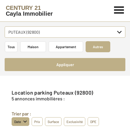
CENTURY 21
Cayla Immobilier
PUTEAUX (92800)
Tous
Maison
Appartement
Autres
Appliquer
Location parking Puteaux (92800)
5 annonces immobilières :
Trier par :
Date
Prix
Surface
Exclusivité
DPE