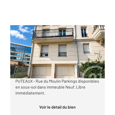
PUTEAUX 92
2
8 m
Ref : 16198
Parking à louer
85 €
par mois charges comprises
PUTEAUX - Rue du Moulin Parkings disponibles
en sous-sol dans immeuble Neuf. Libre
immédiatement.
Voir le détail du bien