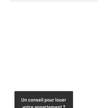
1
Un conseil pour louer
votre appartement ?